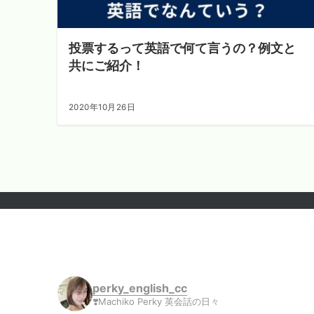
投票するって英語で何て言うの？例文と
共にご紹介！
2020年10月26日
perky_english_cc
❣️Machiko Perky 英会話の日々