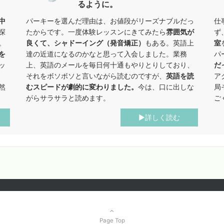
るように。
中
パーキーを選んだ理由は、お値段がリーズナブルだっ
仕
探
たからです。一度体験レッスンにきてみたら
雰囲気が
ず
。
良くて、シャドーイング（発音矯正）
もある。英語上
室
を
達の近道になるのかなと思って入会しました。業務
パ
ッ
上、英語のメールを毎日何十通もやりとりしており、
だ
それをボソボソと言いながら読むのですが、
英語を読
ア
然
むスピードが劇的に変わりました。
今は、口に出しな
局
がらサラサラと読めます。
ご
▶︎詳しく読む
Page Top