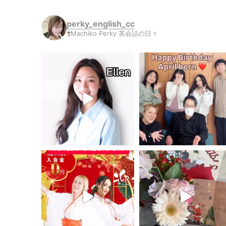
perky_english_cc
❣️Machiko Perky 英会話の日々