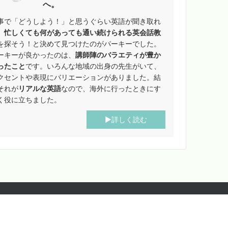
へ。
事で「どうしよう！」と思うぐらい英語が聞き取れ
、
忙しくても何があっても通い続けられる英会話教
を探そう！と決めて見つけたのがパーキーでした。
ーキーが良かったのは、
講師陣のバラエティが豊か
ったこと
です。いろんな地域の出身の先生がいて、
クセントや表現にバリエーションがありました。結
それが
リアルな英語
なので、海外に行ったときにす
く役に立ちました。
▶︎詳しく読む