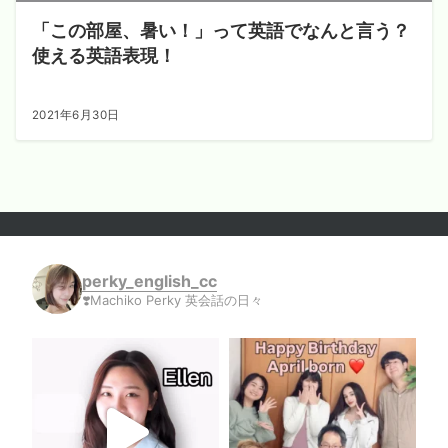
「この部屋、暑い！」って英語でなんと言う？
使える英語表現！
2021年6月30日
perky_english_cc
❣️Machiko Perky 英会話の日々