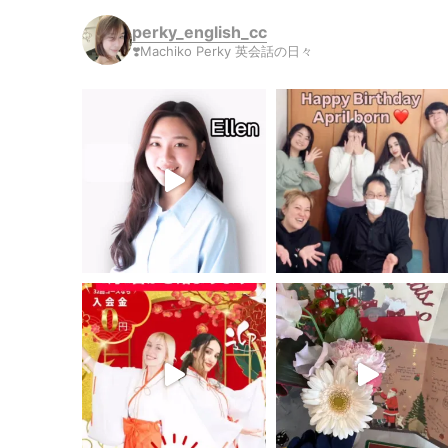
perky_english_cc
❣️Machiko Perky 英会話の日々