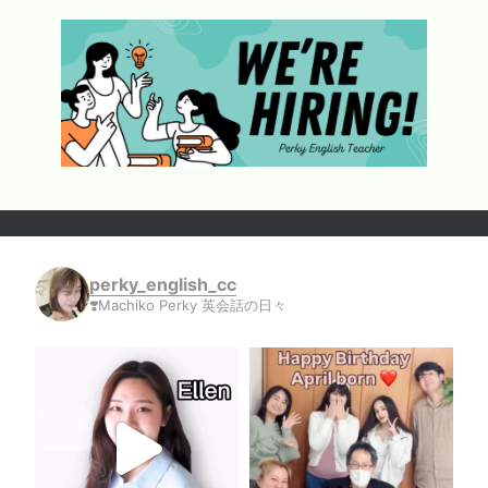
perky_english_cc
❣️Machiko Perky 英会話の日々