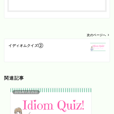
投
次のページへ
稿
イディオムクイズ②
ナ
ビ
ゲ
ー
シ
関連記事
ョ
ン
2015年11月25日