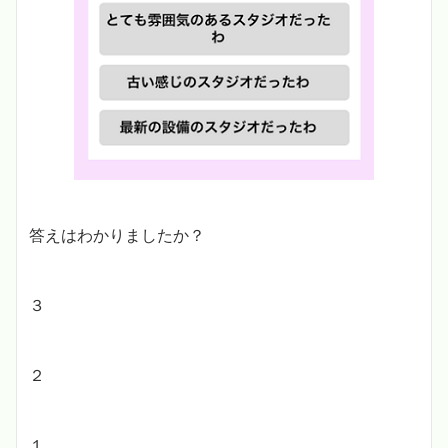
答えはわかりましたか？
３
２
１