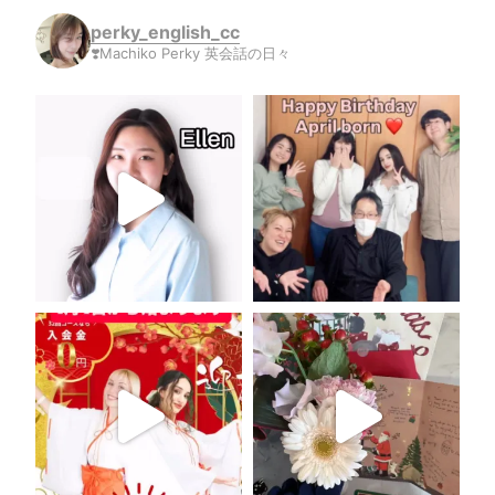
perky_english_cc
❣️Machiko Perky 英会話の日々