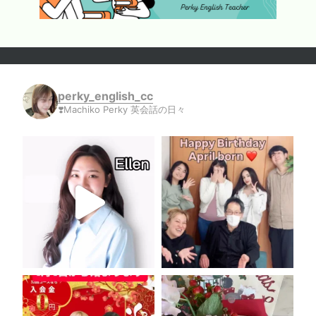
perky_english_cc
❣️Machiko Perky 英会話の日々