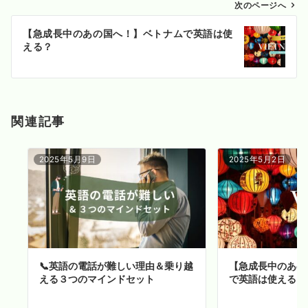
ゲ
次のページへ
ー
【急成長中のあの国へ！】ベトナムで英語は使
シ
える？
ョ
ン
関連記事
2025年5月9日
2025年5月2日
📞英語の電話が難しい理由＆乗り越
【急成長中のあの
える３つのマインドセット
で英語は使える？