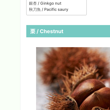
銀杏 / Ginkgo nut
秋刀魚 / Pacific saury
栗 / Chestnut