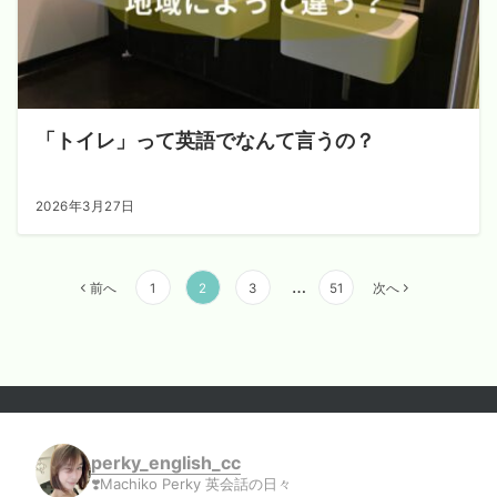
「トイレ」って英語でなんて言うの？
2026年3月27日
投
…
前へ
1
2
3
51
次へ
稿
の
ペ
ー
ジ
送
perky_english_cc
り
❣️Machiko Perky 英会話の日々