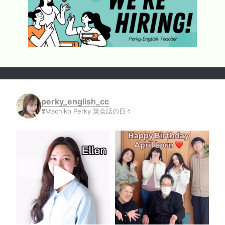
perky_english_cc
❣️Machiko Perky 英会話の日々