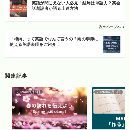
英語が聞こえない人必見！結局は単語力？英会
稿
話創設者が語る上達方法
ナ
ビ
ゲ
次のページへ
ー
「梅雨」って英語でなんて言うの？雨の季節に
シ
使える英語表現をご紹介！
ョ
ン
関連記事
2026年3月6日
2026年7月8日