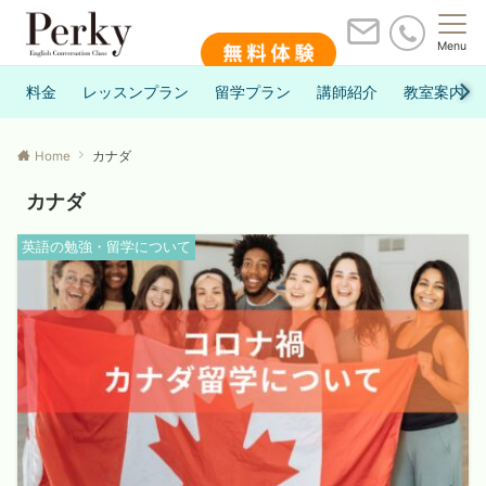
Menu
料金
レッスンプラン
留学プラン
講師紹介
教室案内
Home
カナダ
カナダ
英語の勉強・留学について