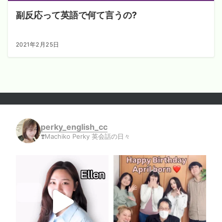
副反応って英語で何て言うの?
2021年2月25日
perky_english_cc
❣️Machiko Perky 英会話の日々