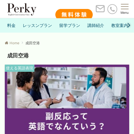
Menu
料金
レッスンプラン
留学プラン
講師紹介
教室案内
Home
成田空港
成田空港
使える英語表現