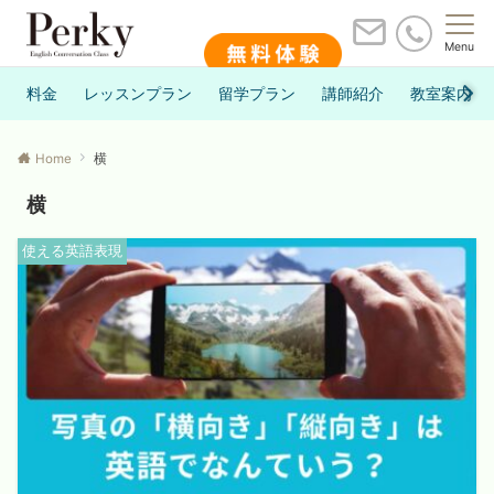
Menu
料金
レッスンプラン
留学プラン
講師紹介
教室案内
Home
横
横
使える英語表現