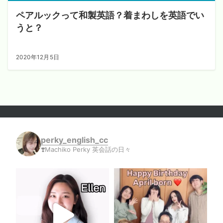
ペアルックって和製英語？着まわしを英語でい
うと？
2020年12月5日
perky_english_cc
❣️Machiko Perky 英会話の日々