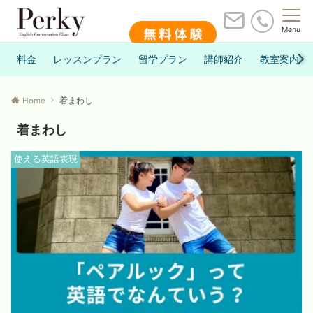
Menu
料金
レッスンプラン
留学プラン
講師紹介
教室案内
Home
着まわし
着まわし
使える英語表現