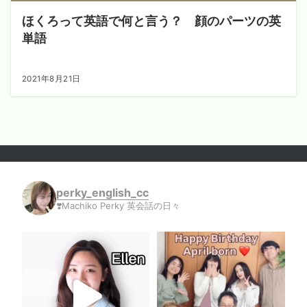
ほくろって英語で何と言う？ 顔のパーツの英
単語
2021年8月21日
perky_english_cc
❣️Machiko Perky 英会話の日々