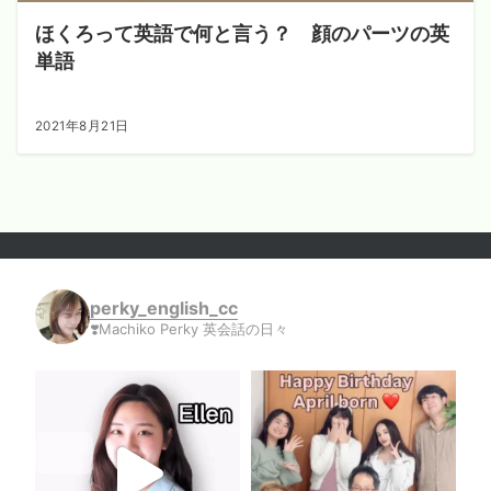
ほくろって英語で何と言う？ 顔のパーツの英
単語
2021年8月21日
perky_english_cc
❣️Machiko Perky 英会話の日々