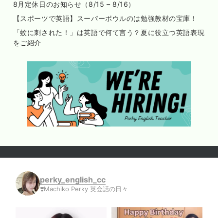
8月定休日のお知らせ（8/15 – 8/16）
【スポーツで英語】スーパーボウルのは勉強教材の宝庫！
「蚊に刺された！」は英語で何て言う？夏に役立つ英語表現
をご紹介
perky_english_cc
❣️Machiko Perky 英会話の日々