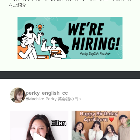
をご紹介
perky_english_cc
❣️Machiko Perky 英会話の日々