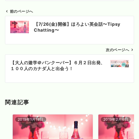
前のページへ
投
【7/26(金)開催】ほろよい英会話〜Tipsy
稿
Chatting〜
ナ
ビ
ゲ
次のページへ
ー
【大人の遊学＠バンクーバー】６月２日出発、
シ
１００人のカナダ人と出会う！
ョ
ン
関連記事
2019年1月18日
2019年2月6日