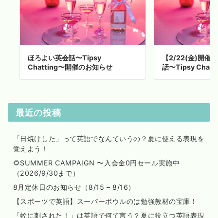
ほろよい英会話〜Tipsy
【2/22(金)開
Chatting〜開催のお知らせ
話〜Tipsy Chatt
最近の投稿
「日焼けした」って英語でなんていうの？夏に使える表現を
覚えよう！
🌻SUMMER CAMPAIGN 〜入会金0円セール実施中
（2026/9/30まで）
8月定休日のお知らせ（8/15 – 8/16）
【スポーツで英語】スーパーボウルのは勉強教材の宝庫！
「蚊に刺された！」は英語で何て言う？夏に役立つ英語表現