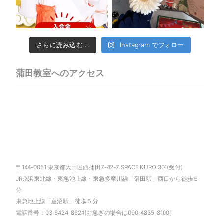
さらに読み込む...
Instagram でフォロー
蒲田教室へのアクセス
〒144-0051 東京都大田区西蒲田7-42-7 SPACE KURO 301(受付)
JR京浜東北線・東急池上線・東急多摩川線「蒲田駅」西口から徒歩５
分
東急池上線「蓮沼駅」徒歩５分
電話番号：03-6424-8624(お急ぎの場合は090-4835-8100）