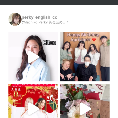
perky_english_cc
❣️Machiko Perky 英会話の日々