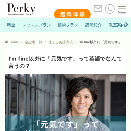
Menu
料金
レッスンプラン
留学プラン
講師紹介
教室案内
Home
全記事一覧
使える英語表現
I’m fine以外に「元気です」って英語でなんて言うの？
I’m fine以外に「元気です」って英語でなんて
言うの？