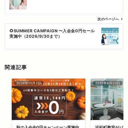
ナ
ビ
ゲ
次のページへ
ー
🌻SUMMER CAMPAIGN 〜入会金0円セール
シ
実施中（2026/9/30まで）
ョ
ン
関連記事
2024年10月2日
2021年4月20日
秋の入会金0円キャンペーン実施中
浜松町教室がパワ