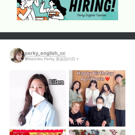
perky_english_cc
❣️Machiko Perky 英会話の日々