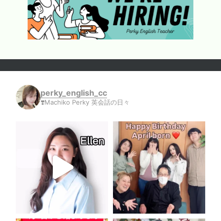
perky_english_cc
❣️Machiko Perky 英会話の日々