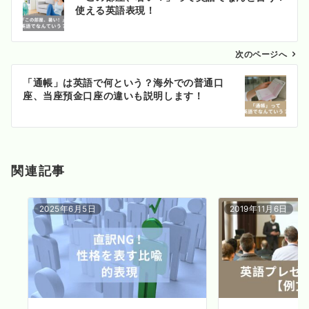
稿
使える英語表現！
ナ
ビ
ゲ
次のページへ
ー
「通帳」は英語で何という？海外での普通口
シ
座、当座預金口座の違いも説明します！
ョ
ン
関連記事
2025年6月5日
2019年11月6日