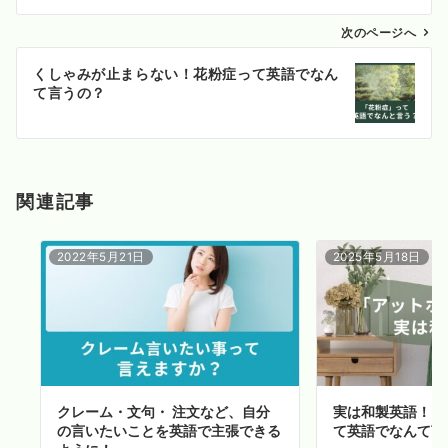
ビ
ゲ
次のページへ
ー
くしゃみが止まらない！花粉症って英語でなん
シ
て言うの？
ョ
ン
関連記事
2022年5月21日
2025年5月18日
クレーム・文句・ 注文など、自分
実は和製英語！「
の言いたいことを英語で主張できる
て英語でなんて言