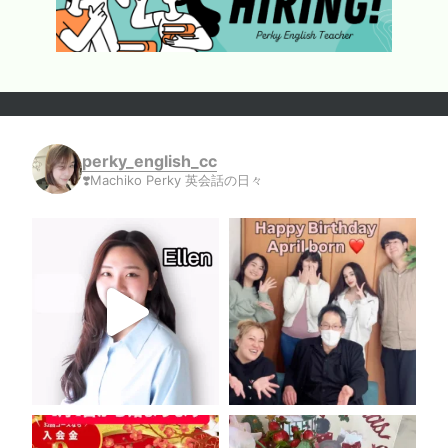
perky_english_cc
❣️Machiko Perky 英会話の日々