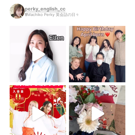
perky_english_cc
❣️Machiko Perky 英会話の日々