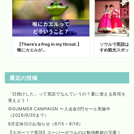
【There’s a frog in my throat.】
ソウルで英語は使
喉にカエルが…
すめ観光スポット
最近の投稿
「日焼けした」って英語でなんていうの？夏に使える表現を
覚えよう！
🌻SUMMER CAMPAIGN 〜入会金0円セール実施中
（2026/9/30まで）
8月定休日のお知らせ（8/15 – 8/16）
【スポーツで英語】スーパーボウルのは勉強教材の宝庫！