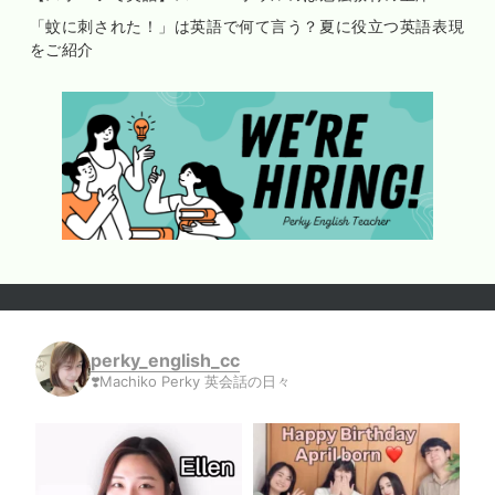
「蚊に刺された！」は英語で何て言う？夏に役立つ英語表現
をご紹介
perky_english_cc
❣️Machiko Perky 英会話の日々