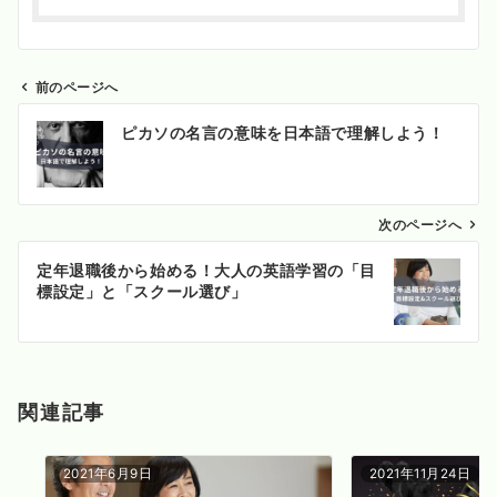
前のページへ
投
ピカソの名言の意味を日本語で理解しよう！
稿
ナ
ビ
ゲ
次のページへ
ー
定年退職後から始める！大人の英語学習の「目
シ
標設定」と「スクール選び」
ョ
ン
関連記事
2021年6月9日
2021年11月24日