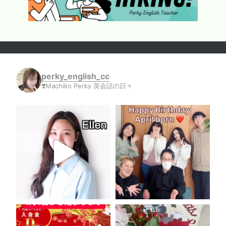
perky_english_cc
❣️Machiko Perky 英会話の日々