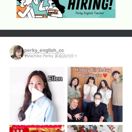
perky_english_cc
❣️Machiko Perky 英会話の日々