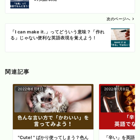
ナ
ビ
ゲ
次のページへ
ー
「I can make it.」ってどういう意味？「作れ
シ
る」じゃない便利な英語表現を覚えよう！
ョ
ン
関連記事
2022年6月8日
2022年1月8日
"Cute! " ばかり使ってしまう？色ん
「辛い」を英語で