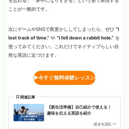
を忘れる」「夢中になりすぎる」という形で表現する
ことが一般的です。
次にゲームやSNSで夜更かししてしまったら、ぜひ
“I
lost track of time.”
や
“I fell down a rabbit hole.”
を
使ってみてください。これだけでネイティブらしい自
然な英語に近づけます。
▶︎
今すぐ無料体験レッスン
関連記事
【新生活準備】自己紹介で使える！
趣味を伝える英語を紹介
続きを読む