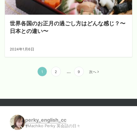
世界各国のお正月の過ごし方はどんな感じ？〜
日本との違い〜
2024年1月6日
投
…
1
2
9
次へ
稿
の
ペ
ー
ジ
送
perky_english_cc
り
❣️Machiko Perky 英会話の日々