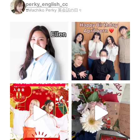
perky_english_cc
❣️Machiko Perky 英会話の日々