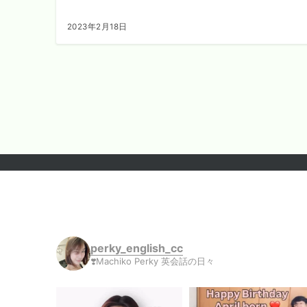
2023年2月18日
投
稿
の
ペ
ー
ジ
送
り
perky_english_cc
❣️Machiko Perky 英会話の日々