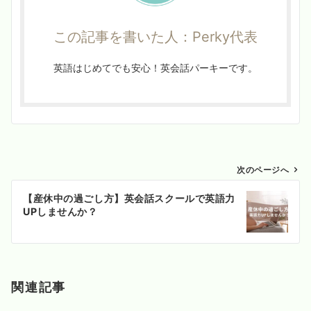
この記事を書いた人：Perky代表
英語はじめてでも安心！英会話パーキーです。
投
次のページへ
稿
【産休中の過ごし方】英会話スクールで英語力
ナ
UPしませんか？
ビ
ゲ
ー
シ
関連記事
ョ
ン