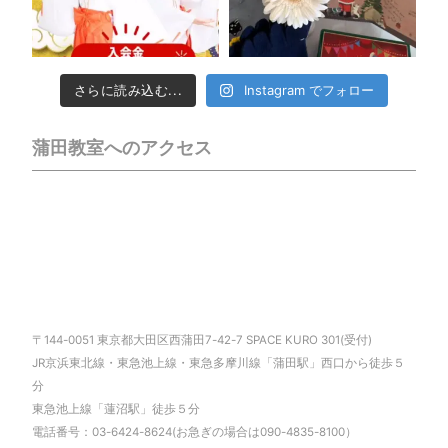
さらに読み込む...
Instagram でフォロー
蒲田教室へのアクセス
〒144-0051 東京都大田区西蒲田7-42-7 SPACE KURO 301(受付)
JR京浜東北線・東急池上線・東急多摩川線「蒲田駅」西口から徒歩５
分
東急池上線「蓮沼駅」徒歩５分
電話番号：03-6424-8624(お急ぎの場合は090-4835-8100）