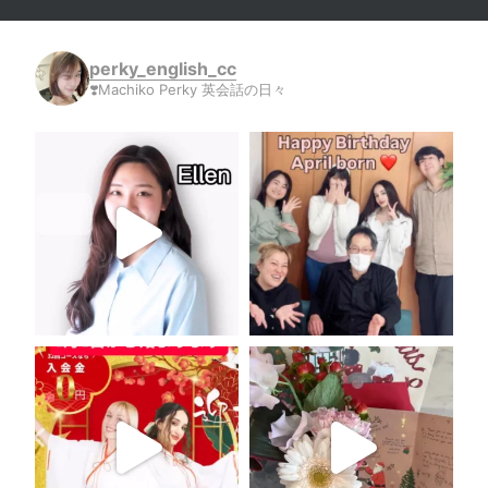
perky_english_cc
❣️Machiko Perky 英会話の日々