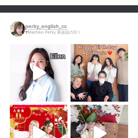
perky_english_cc
❣️Machiko Perky 英会話の日々