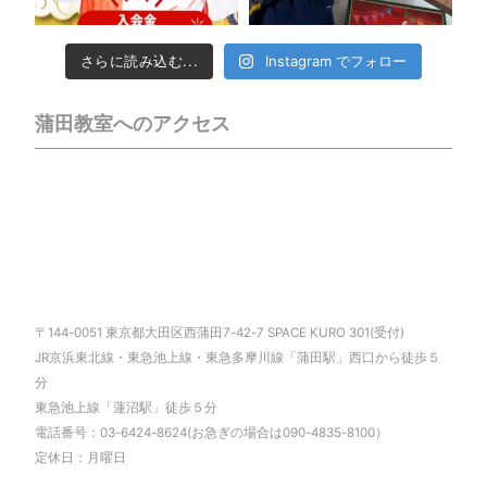
さらに読み込む...
Instagram でフォロー
蒲田教室へのアクセス
〒144-0051 東京都大田区西蒲田7-42-7 SPACE KURO 301(受付)
JR京浜東北線・東急池上線・東急多摩川線「蒲田駅」西口から徒歩５
分
東急池上線「蓮沼駅」徒歩５分
電話番号：03-6424-8624(お急ぎの場合は090-4835-8100）
定休日：月曜日