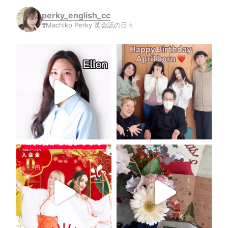
perky_english_cc
❣️Machiko Perky 英会話の日々