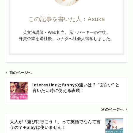
この記事を書いた人：Asuka
英文法講師・Web担当。元・パーキーの生徒。
外資企業を退社後、カナダへ社会人留学しました。
前のページへ
投
interestingとfunnyの違いは？ “面白い” と
稿
言いたい時に使える表現！
ナ
ビ
ゲ
次のページへ
ー
大人が「遊びに行こう！」って英語でなんて言
シ
うの？※playは使いません！
ョ