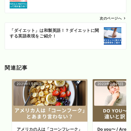
ナ
ビ
ゲ
次のページへ
ー
「ダイエット」は和製英語！？ダイエットに関
シ
する英語表現をご紹介！
ョ
ン
関連記事
2021年1月24日
2023年2月25日
アメリカの人は「コーンフレーク」
Do you〜 / Ar