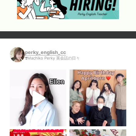
perky_english_cc
❣️Machiko Perky 英会話の日々