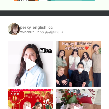
perky_english_cc
❣️Machiko Perky 英会話の日々