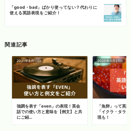
ー
「good・bad」ばかり使ってない？代わりに
シ
使える英語表現をご紹介！
ョ
ン
関連記事
2021年8月11日
2025年3月21日
強調を表す「even」の表現！英会
「魚卵」って英語
話での使い方と意味を【例文】と共
「イクラ・タラコ
にご紹…
現も！