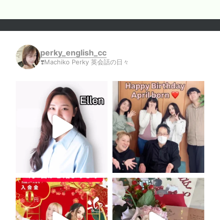
perky_english_cc
❣️Machiko Perky 英会話の日々