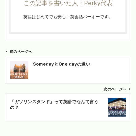
この記事を書いた人：Perky代表
英語はじめてでも安心！英会話パーキーです。
前のページへ
投
SomedayとOne dayの違い
稿
ナ
ビ
ゲ
次のページへ
ー
「ガソリンスタンド」って英語でなんて言う
シ
の？
ョ
ン