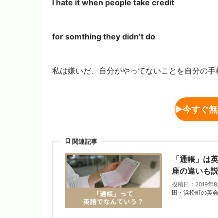
I hate it when people take credit
for somthing they didn’t do
私は嫌いだ、自分がやってないことを自分の手
▶︎
今すぐ無
関連記事
「通帳」は
座の違いも
投稿日：2019年
田・浜松町の英会