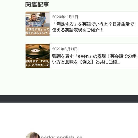
関連記事
シ
ョ
2020年11月7日
ン
「満足する」を英語でいうと？日常生活で
使える英語表現をご紹介！
2021年8月11日
強調を表す「even」の表現！英会話での使
い方と意味を【例文】と共にご紹…
perky_english_cc