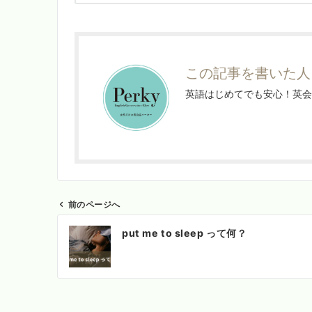
この記事を書いた人：
英語はじめてでも安心！英会
前のページへ
投
put me to sleep って何？
稿
ナ
ビ
ゲ
ー