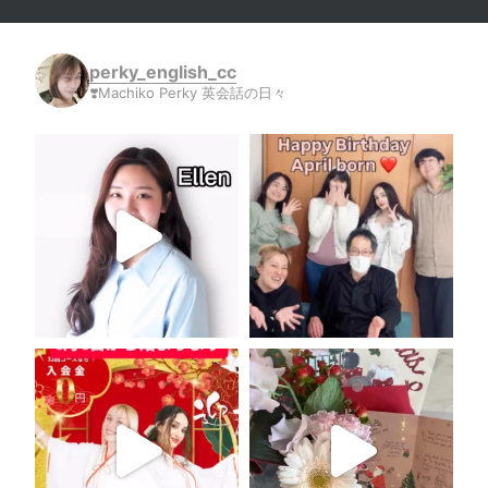
perky_english_cc
❣️Machiko Perky 英会話の日々