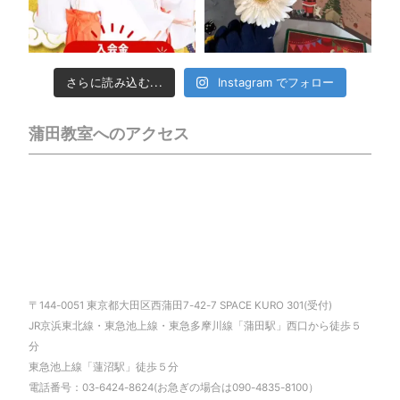
さらに読み込む...
Instagram でフォロー
蒲田教室へのアクセス
〒144-0051 東京都大田区西蒲田7-42-7 SPACE KURO 301(受付)
JR京浜東北線・東急池上線・東急多摩川線「蒲田駅」西口から徒歩５
分
東急池上線「蓮沼駅」徒歩５分
電話番号：03-6424-8624(お急ぎの場合は090-4835-8100）