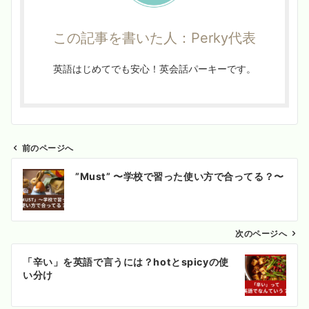
この記事を書いた人：Perky代表
英語はじめてでも安心！英会話パーキーです。
前のページへ
投
”Must” 〜学校で習った使い方で合ってる？〜
稿
ナ
ビ
ゲ
次のページへ
ー
「辛い」を英語で言うには？hotとspicyの使
シ
い分け
ョ
ン