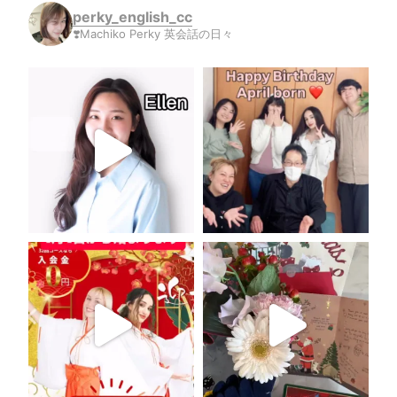
perky_english_cc
❣️Machiko Perky 英会話の日々