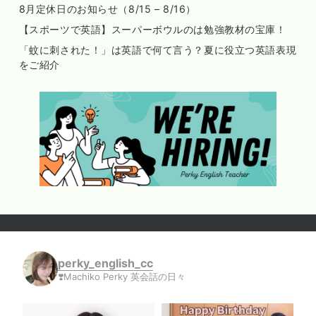
8月定休日のお知らせ（8/15 – 8/16）
【スポーツで英語】スーパーボウルのは勉強教材の宝庫！
「蚊に刺された！」は英語で何て言う？夏に役立つ英語表現
をご紹介
perky_english_cc
❣️Machiko Perky 英会話の日々