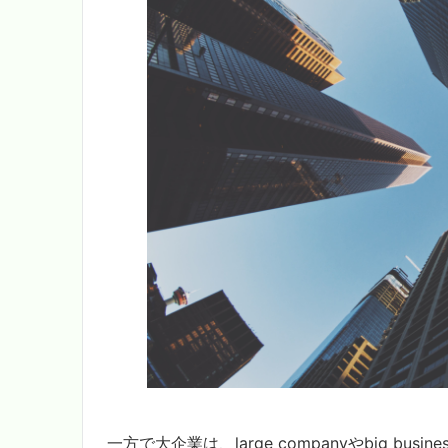
一方で大企業は、large companyやbig busi