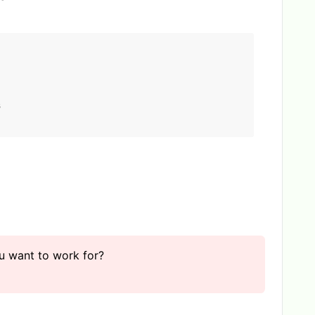
s
ou want to work for?
？