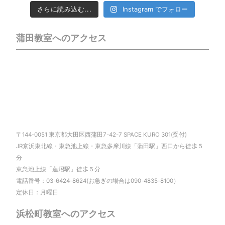
さらに読み込む...
Instagram でフォロー
蒲田教室へのアクセス
〒144-0051 東京都大田区西蒲田7-42-7 SPACE KURO 301(受付)
JR京浜東北線・東急池上線・東急多摩川線「蒲田駅」西口から徒歩５
分
東急池上線「蓮沼駅」徒歩５分
電話番号：03-6424-8624(お急ぎの場合は090-4835-8100）
定休日：月曜日
浜松町教室へのアクセス