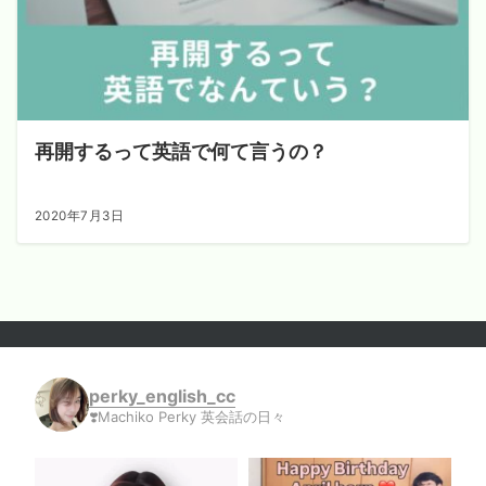
再開するって英語で何て言うの？
2020年7月3日
perky_english_cc
❣️Machiko Perky 英会話の日々